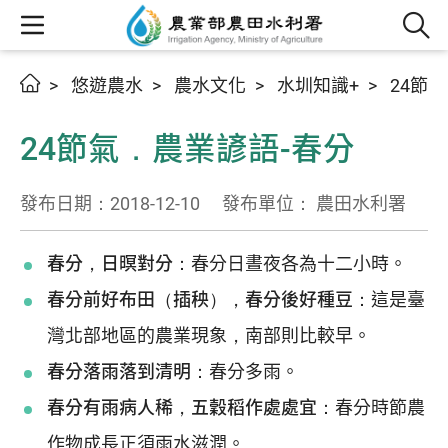
悠遊農水
農水文化
水圳知識+
24節氣
24節氣．農業諺語-春分
發布日期：2018-12-10
發布單位： 農田水利署
春分，日暝對分：
春分日晝夜各為十二小時。
春分前好布田（插秧），春分後好種豆：
這是臺
灣北部地區的農業現象，南部則比較早。
春分落雨落到清明：
春分多雨。
春分有雨病人稀，五穀稻作處處宜：
春分時節農
作物成長正須雨水滋潤。