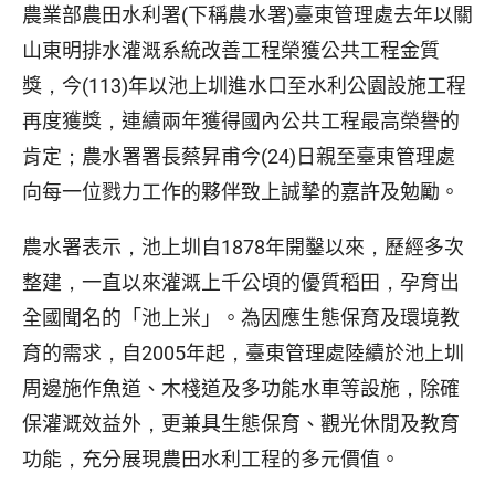
農業部農田水利署(下稱農水署)臺東管理處去年以關
山東明排水灌溉系統改善工程榮獲公共工程金質
獎，今(113)年以池上圳進水口至水利公園設施工程
再度獲獎，連續兩年獲得國內公共工程最高榮譽的
肯定；農水署署長蔡昇甫今(24)日親至臺東管理處
向每一位戮力工作的夥伴致上誠摯的嘉許及勉勵。
農水署表示，池上圳自1878年開鑿以來，歷經多次
整建，一直以來灌溉上千公頃的優質稻田，孕育出
全國聞名的「池上米」。為因應生態保育及環境教
育的需求，自2005年起，臺東管理處陸續於池上圳
周邊施作魚道、木棧道及多功能水車等設施，除確
保灌溉效益外，更兼具生態保育、觀光休閒及教育
功能，充分展現農田水利工程的多元價值。