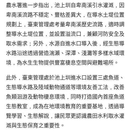
農水署進一步指出，池上圳自卑南溪引水灌溉，因
卑南溪流路不穩定、豐枯差異大，在導水土堤位置
規劃上，臺東管理處考量卑南溪歷史流路，適時調
整導水土堤位置，並設置溢流口，兼顧河防安全及
取水需求；另外，水源自進水口導入後，經生態導
水路沿途透過營造湍瀨、深潭、淺灘等多樣水域環
境，為水生生物提供豐富棲息空間與避難場所。
此外，臺東管理處於池上圳進水口設置三處魚道、
生態導水路及陸域動物通道等環境友善工法，改善
魚類洄游及動物棲息環境，同時打造國內首座魚道
生態教室，成為在地環境教育的重要基地，透過導
覽學習、生態解說，讓民眾更認識農田水利取水灌
溉與生態保育之重要性。