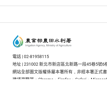
電話 |
02-81958115
地址 |
231002 新北市新店區北新路一段45巷5號6
網站全部圖文版權係屬本署所有，非經本署正式書
建議瀏覽器：Chrome、Firefox、Safari、Microsoft
隱私權保護政策
|
資訊安全政策
|
政府網站