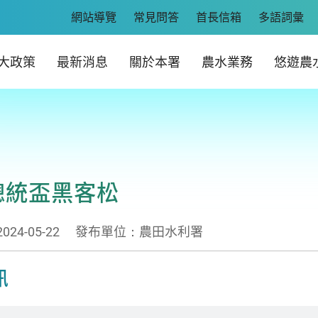
網站導覽
常見問答
首長信箱
多語詞彙
大政策
最新消息
關於本署
農水業務
悠遊農
4總統盃黑客松
4-05-22
發布單位：農田水利署
訊