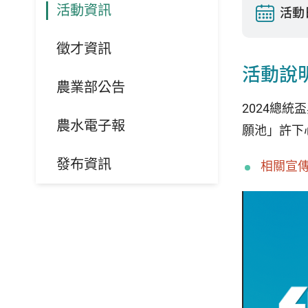
活動資訊
活動
徵才資訊
活動說
農業部公告
2024總
農水電子報
願池」許下
發布資訊
相關宣