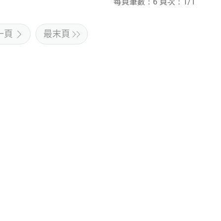
每頁筆數：6 頁次：1/1
一頁
最末頁